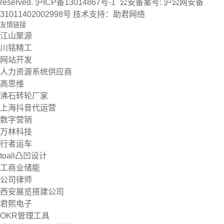
reserved.
沪ICP备13014867号-1
公安备案号:
沪公网安备
31011402002998号
技术支持：
助君网络
友情链接
江山聚源
川铭精工
网站开发
人力资源系统供应商
高思维
沸石转轮厂家
上海抖音代运营
数字营销
万林科技
行者运车
toall凸凹设计
工商业储能
公司律师
西安展览搭建公司
君熙电子
OKR管理工具