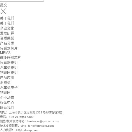
提交
关于我们
关于我们
企业文化
发展历程
资质荣誉
产品分类
传感器芯片
MEMS
磁传感器芯片
传感器模组
汽车类模组
物联网模组
产品应用
消费类
汽车类电子
物联网
企业动态
媒体中心
联系我们
地址：上海市长宁区定西路1328号新微智谷3层
电话：+86 21 69517300
销售/技术支持邮箱：business@qstcorp.com
技术支持邮箱：ying_feng@qstcorp.com
人力资源：HR@qstcorp.com