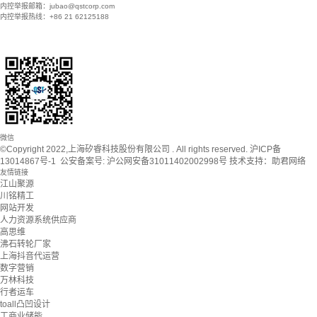
内控举报邮箱：jubao@qstcorp.com
内控举报热线：+86 21 62125188
微信
©Copyright 2022,上海矽睿科技股份有限公司 . All rights reserved.
沪ICP备
13014867号-1
公安备案号:
沪公网安备31011402002998号
技术支持：
助君网络
友情链接
江山聚源
川铭精工
网站开发
人力资源系统供应商
高思维
沸石转轮厂家
上海抖音代运营
数字营销
万林科技
行者运车
toall凸凹设计
工商业储能