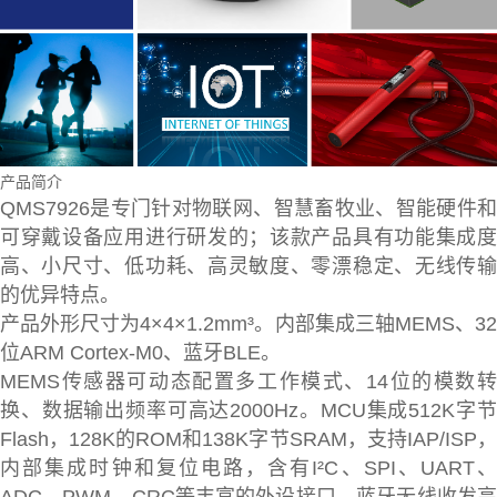
产品简介
QMS7926是专门针对物联网、智慧畜牧业、智能硬件和
可穿戴设备应用进行研发的；该款产品具有功能集成度
高、小尺寸、低功耗、高灵敏度、零漂稳定、无线传输
的优异特点。
产品外形尺寸为4×4×1.2mm³。内部集成三轴MEMS、32
位ARM Cortex-M0、蓝牙BLE。
MEMS传感器可动态配置多工作模式、14位的模数转
换、数据输出频率可高达2000Hz。MCU集成512K字节
Flash，128K的ROM和138K字节SRAM，支持IAP/ISP，
内部集成时钟和复位电路，含有I²C、SPI、UART、
ADC、PWM、CRC等丰富的外设接口。蓝牙无线收发高