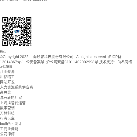
微信
©Copyright 2022,上海矽睿科技股份有限公司 . All rights reserved.
沪ICP备
13014867号-1
公安备案号:
沪公网安备31011402002998号
技术支持：
助君网络
友情链接
江山聚源
川铭精工
网站开发
人力资源系统供应商
高思维
沸石转轮厂家
上海抖音代运营
数字营销
万林科技
行者运车
toall凸凹设计
工商业储能
公司律师